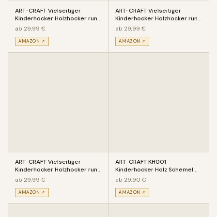
ART-CRAFT Vielseitiger
ART-CRAFT Vielseitiger
Kinderhocker Holzhocker rund
Kinderhocker Holzhocker rund
aus Massivholz Tiermotiv Ele
aus Massivholz Motiv Flugzeu
ab 29,99 €
ab 29,99 €
AMAZON ↗
AMAZON ↗
ART-CRAFT Vielseitiger
ART-CRAFT KH001
Kinderhocker Holzhocker rund
Kinderhocker Holz Schemel
aus Massivholz Tiermotiv Ein
mit verschiedenen Motiven
ab 29,99 €
ab 29,90 €
bemalt und b
AMAZON ↗
AMAZON ↗