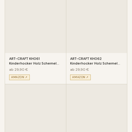
ART-CRAFT KH061
ART-CRAFT KH062
Kinderhocker Holz Schemel
Kinderhocker Holz Schemel
mit Motiv Schaf bemalt und
mit Motiv Krokodil bemalt und
ab 29,90 €
ab 29,90 €
beschnitzt
beschnit
AMAZON ↗
AMAZON ↗