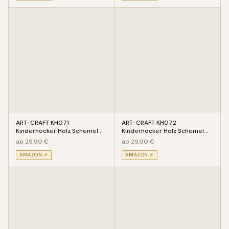
ART-CRAFT KH071
ART-CRAFT KH072
Kinderhocker Holz Schemel
Kinderhocker Holz Schemel
mit Motiv Hubschrauber
mit Motiv Elefant bemalt und
ab 29,90 €
ab 29,90 €
bemalt und besc
beschnitz
AMAZON ↗
AMAZON ↗