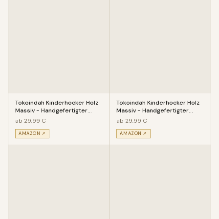
Tokoindah Kinderhocker Holz
Tokoindah Kinderhocker Holz
Massiv - Handgefertigter
Massiv - Handgefertigter
Kinderstuhl mit eingeschitz
Kinderstuhl mit eingeschitz
ab 29,99 €
ab 29,99 €
AMAZON ↗
AMAZON ↗