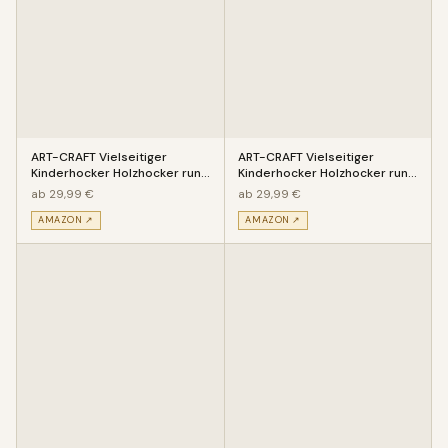
ART-CRAFT Vielseitiger
ART-CRAFT Vielseitiger
Kinderhocker Holzhocker rund
Kinderhocker Holzhocker rund
aus Massivholz Tiermotiv Kro
aus Massivholz Tiermotiv Pfe
ab 29,99 €
ab 29,99 €
AMAZON ↗
AMAZON ↗