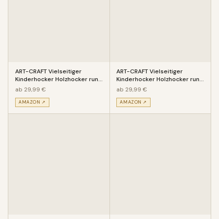
ART-CRAFT Vielseitiger
ART-CRAFT Vielseitiger
Kinderhocker Holzhocker rund
Kinderhocker Holzhocker rund
aus Massivholz Tiermotiv Wal
aus Massivholz Motiv Pirat m
ab 29,99 €
ab 29,99 €
AMAZON ↗
AMAZON ↗