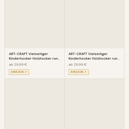
ART-CRAFT Vielseitiger
ART-CRAFT Vielseitiger
Kinderhocker Holzhocker rund
Kinderhocker Holzhocker rund
aus Massivholz Tiermotiv Cap
aus Massivholz Piraten Kogge
ab 29,99 €
ab 29,99 €
AMAZON ↗
AMAZON ↗