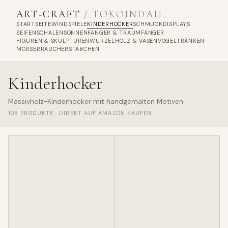
ART‑CRAFT
/ TOKOINDAH
STARTSEITE
WINDSPIELE
KINDERHOCKER
SCHMUCKDISPLAYS
SEIFENSCHALEN
SONNENFÄNGER & TRAUMFÄNGER
FIGUREN & SKULPTUREN
WURZELHOLZ & VASEN
VOGELTRÄNKEN
MÖRSER
RÄUCHERSTÄBCHEN
Kinderhocker
Massivholz-Kinderhocker mit handgemalten Motiven
108 PRODUKTE · DIREKT AUF AMAZON KAUFEN