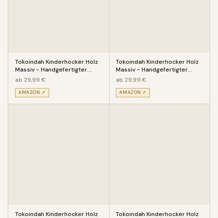
Tokoindah Kinderhocker Holz
Tokoindah Kinderhocker Holz
Massiv - Handgefertigter
Massiv - Handgefertigter
Kinderstuhl mit eingeschitz
Kinderstuhl mit eingeschitz
ab 29,99 €
ab 29,99 €
AMAZON ↗
AMAZON ↗
Tokoindah Kinderhocker Holz
Tokoindah Kinderhocker Holz