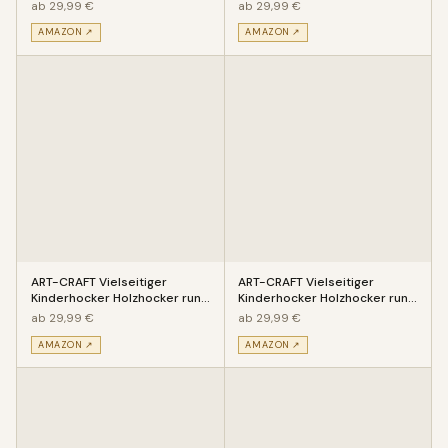
aus Massivholz Motiv Traktor
aus Massivholz Motiv Segelsc
ab 29,99 €
ab 29,99 €
AMAZON ↗
AMAZON ↗
ART-CRAFT Vielseitiger
ART-CRAFT Vielseitiger
Kinderhocker Holzhocker rund
Kinderhocker Holzhocker rund
aus Massivholz Tiermotiv Din
aus Massivholz Tiermotiv Ted
ab 29,99 €
ab 29,99 €
AMAZON ↗
AMAZON ↗