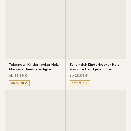
Tokoindah Kinderhocker Holz
Tokoindah Kinderhocker Holz
Massiv - Handgefertigter
Massiv - Handgefertigter
Kinderstuhl mit eingeschitz
Kinderstuhl mit eingeschitz
ab 29,99 €
ab 29,99 €
AMAZON ↗
AMAZON ↗