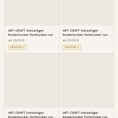
ART-CRAFT Vielseitiger
ART-CRAFT Vielseitiger
Kinderhocker Holzhocker rund
Kinderhocker Holzhocker rund
aus Massivholz Tiermotiv Kat
aus Massivholz Tiermotiv Löw
ab 29,99 €
ab 29,99 €
AMAZON ↗
AMAZON ↗
ART-CRAFT Vielseitiger
ART-CRAFT Vielseitiger
Kinderhocker Holzhocker rund
Kinderhocker Holzhocker rund