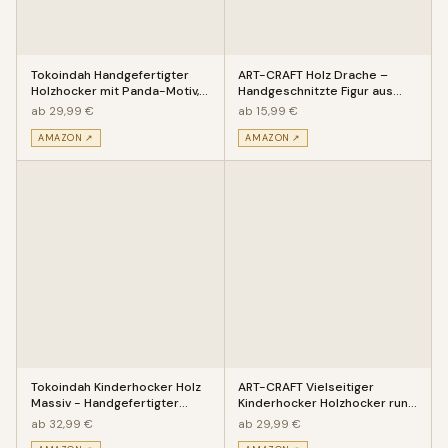
Tokoindah Handgefertigter
ART-CRAFT Holz Drache –
Holzhocker mit Panda-Motiv,
Handgeschnitzte Figur aus
Rustikaler Massivholz Kind
Suar Holz – Deko
ab 29,99 €
ab 15,99 €
Kantenhocker
AMAZON ↗
AMAZON ↗
Tokoindah Kinderhocker Holz
ART-CRAFT Vielseitiger
Massiv - Handgefertigter
Kinderhocker Holzhocker rund
Kinderstuhl mit eingeschitz
aus Massivholz Tiermotiv Sch
ab 32,99 €
ab 29,99 €