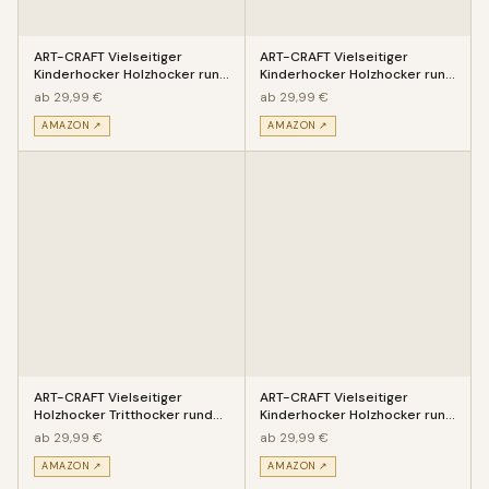
ART-CRAFT Vielseitiger
ART-CRAFT Vielseitiger
Kinderhocker Holzhocker rund
Kinderhocker Holzhocker rund
aus Massivholz Motiv Meerjun
aus Massivholz Tiermotiv Zie
ab 29,99 €
ab 29,99 €
AMAZON ↗
AMAZON ↗
ART-CRAFT Vielseitiger
ART-CRAFT Vielseitiger
Holzhocker Tritthocker rund
Kinderhocker Holzhocker rund
aus Massivholz mit vielen Ein
aus Massivholz Tiermotiv Dra
ab 29,99 €
ab 29,99 €
AMAZON ↗
AMAZON ↗