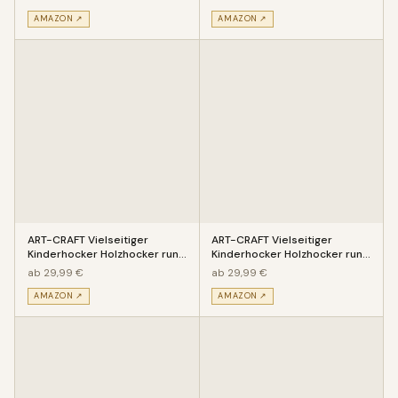
AMAZON ↗
AMAZON ↗
ART-CRAFT Vielseitiger
ART-CRAFT Vielseitiger
Kinderhocker Holzhocker rund
Kinderhocker Holzhocker rund
aus Massivholz Tiermotiv AFF
aus Massivholz Tiermotiv Eul
ab 29,99 €
ab 29,99 €
AMAZON ↗
AMAZON ↗