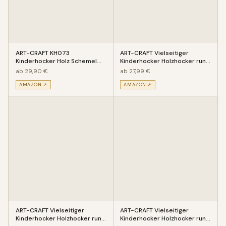
ART-CRAFT KH073
ART-CRAFT Vielseitiger
Kinderhocker Holz Schemel
Kinderhocker Holzhocker rund
mit Motiv Bär bemalt und
aus Massivholz Tiermotiv Sch
ab 29,90 €
ab 27,99 €
beschnitzt ex
AMAZON ↗
AMAZON ↗
ART-CRAFT Vielseitiger
ART-CRAFT Vielseitiger
Kinderhocker Holzhocker rund
Kinderhocker Holzhocker rund