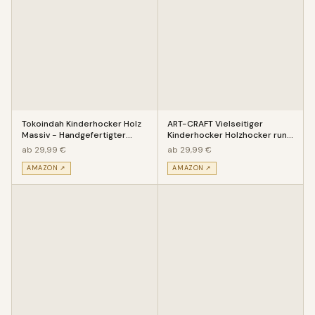
Tokoindah Kinderhocker Holz
ART-CRAFT Vielseitiger
Massiv - Handgefertigter
Kinderhocker Holzhocker rund
Kinderstuhl mit eingeschitz
aus Massivholz Tiermotiv Mar
ab 29,99 €
ab 29,99 €
AMAZON ↗
AMAZON ↗