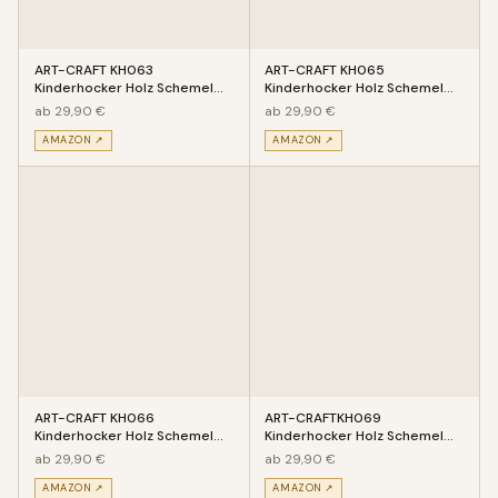
ART-CRAFT KH063
ART-CRAFT KH065
Kinderhocker Holz Schemel
Kinderhocker Holz Schemel
mit Motiv Seestern bemalt
mit Motiv Krake bemalt und
ab 29,90 €
ab 29,90 €
und beschnit
beschnitzt
AMAZON ↗
AMAZON ↗
ART-CRAFT KH066
ART-CRAFTKH069
Kinderhocker Holz Schemel
Kinderhocker Holz Schemel
mit Motiv Hund bemalt und
mit Motiv Nashorn bemalt und
ab 29,90 €
ab 29,90 €
beschnitzt e
beschnitzt
AMAZON ↗
AMAZON ↗