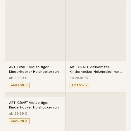
ART-CRAFT Vielseitiger
ART-CRAFT Vielseitiger
Kinderhocker Holzhocker rund
Kinderhocker Holzhocker rund
aus Massivholz Tiermotiv Eis
aus Massivholz Knopf mit vie
ab 29,99 €
ab 29,99 €
AMAZON ↗
AMAZON ↗
ART-CRAFT Vielseitiger
Kinderhocker Holzhocker rund
aus Massivholz Tiermotiv Kuh
ab 29,99 €
AMAZON ↗