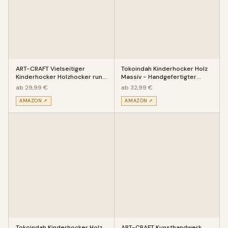
ART-CRAFT Vielseitiger
Tokoindah Kinderhocker Holz
Kinderhocker Holzhocker rund
Massiv - Handgefertigter
aus Massivholz Tiermotiv Cam
Kinderstuhl mit eingeschitz
ab 29,99 €
ab 32,99 €
AMAZON ↗
AMAZON ↗
Tokoindah Kinderhocker Holz
ART-CRAFT Kunsthandwerk