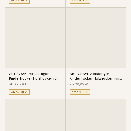
AMAZON ↗
AMAZON ↗
ART-CRAFT Vielseitiger
ART-CRAFT Vielseitiger
Kinderhocker Holzhocker rund
Kinderhocker Holzhocker rund
aus Massivholz Tiermotiv Kat
aus Massivholz Tiermotiv Mau
ab 29,99 €
ab 29,99 €
AMAZON ↗
AMAZON ↗