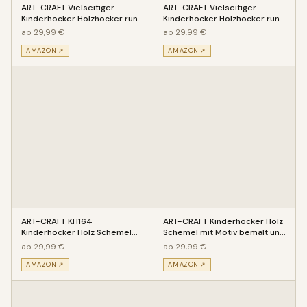
ART-CRAFT Vielseitiger
ART-CRAFT Vielseitiger
Kinderhocker Holzhocker rund
Kinderhocker Holzhocker rund
aus Massivholz Feuerwehr mit
aus Massivholz Einhorn bunt
ab 29,99 €
ab 29,99 €
AMAZON ↗
AMAZON ↗
ART-CRAFT KH164
ART-CRAFT Kinderhocker Holz
Kinderhocker Holz Schemel
Schemel mit Motiv bemalt und
mit Tiermotiv Giraffe und
beschnitzt Höhe 27 cm (
ab 29,99 €
ab 29,99 €
Schmetterlin
AMAZON ↗
AMAZON ↗