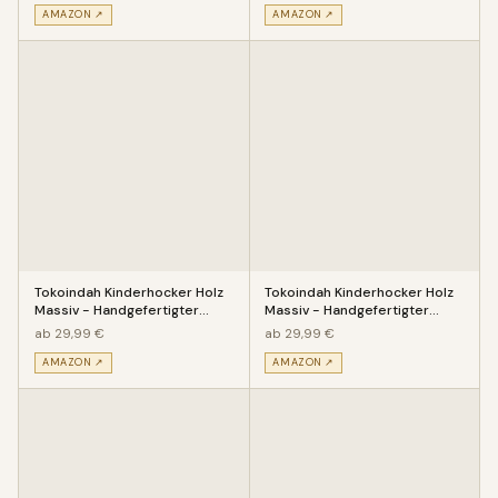
AMAZON ↗
AMAZON ↗
Tokoindah Kinderhocker Holz
Tokoindah Kinderhocker Holz
Massiv - Handgefertigter
Massiv - Handgefertigter
Kinderstuhl mit eingeschitz
Kinderstuhl mit eingeschitz
ab 29,99 €
ab 29,99 €
AMAZON ↗
AMAZON ↗