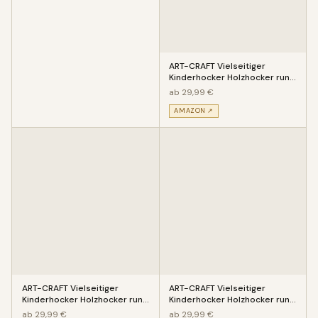
ART-CRAFT Vielseitiger
Kinderhocker Holzhocker rund
aus Massivholz Tiermotiv Din
ab 29,99 €
AMAZON ↗
ART-CRAFT Vielseitiger
ART-CRAFT Vielseitiger
Kinderhocker Holzhocker rund
Kinderhocker Holzhocker rund
aus Massivholz Tiermotiv Cam
aus Massivholz Tiermotiv Gir
ab 29,99 €
ab 29,99 €