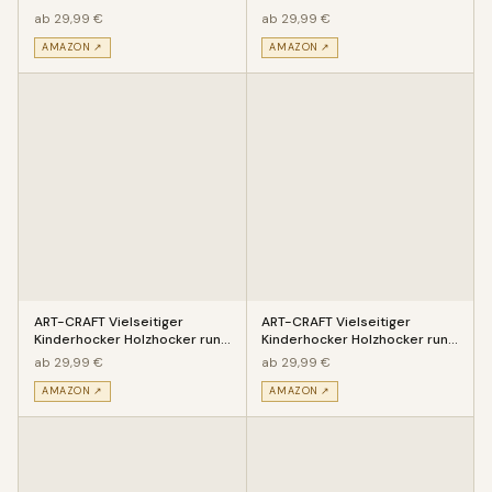
aus Massivholz Tiermotiv Sch
aus Massivholz Tiermotiv Eul
ab 29,99 €
ab 29,99 €
AMAZON ↗
AMAZON ↗
ART-CRAFT Vielseitiger
ART-CRAFT Vielseitiger
Kinderhocker Holzhocker rund
Kinderhocker Holzhocker rund
aus Massivholz Tiermotiv Pin
aus Massivholz Tiermotiv Bla
ab 29,99 €
ab 29,99 €
AMAZON ↗
AMAZON ↗