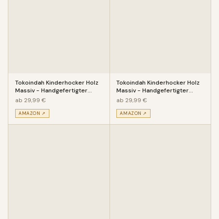
Tokoindah Kinderhocker Holz
Tokoindah Kinderhocker Holz
Massiv - Handgefertigter
Massiv - Handgefertigter
Kinderstuhl mit eingeschitz
Kinderstuhl mit eingeschitz
ab 29,99 €
ab 29,99 €
AMAZON ↗
AMAZON ↗