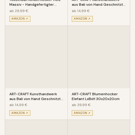
Massiv - Handgefertigter
aus Bali von Hand Geschnitzte
Kinderstuhl mit eingeschitz
wunderschöne deko Holz Min
ab 29,99 €
ab 14,99 €
AMAZON ↗
AMAZON ↗
ART-CRAFT Kunsthandwerk
ART-CRAFT Blumenhocker
aus Bali von Hand Geschnitzte
Elefant LxBxH 30x20x20cm
wunderschöne deko Holz Min
ab 14,99 €
ab 39,99 €
AMAZON ↗
AMAZON ↗