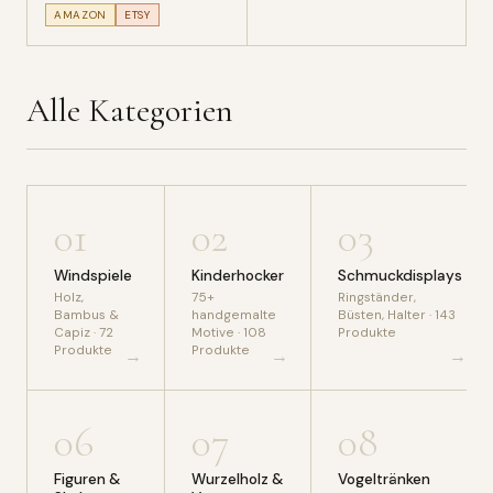
AMAZON
ETSY
Alle Kategorien
01
02
03
Windspiele
Kinderhocker
Schmuckdisplays
Holz,
75+
Ringständer,
Bambus &
handgemalte
Büsten, Halter · 143
Capiz · 72
Motive · 108
Produkte
Produkte
Produkte
→
→
→
06
07
08
Figuren &
Wurzelholz &
Vogeltränken