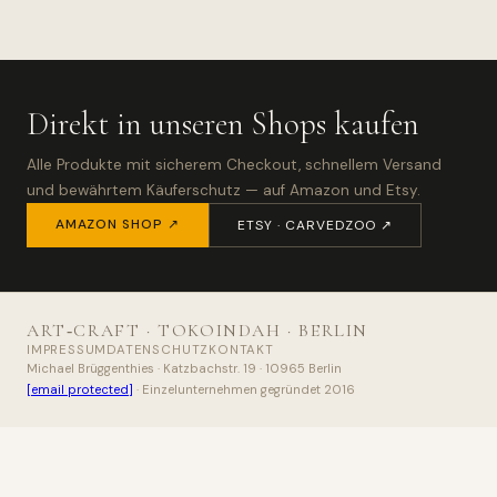
Direkt in unseren Shops kaufen
Alle Produkte mit sicherem Checkout, schnellem Versand
und bewährtem Käuferschutz — auf Amazon und Etsy.
AMAZON SHOP ↗
ETSY · CARVEDZOO ↗
ART‑CRAFT · TOKOINDAH · BERLIN
IMPRESSUM
DATENSCHUTZ
KONTAKT
Michael Brüggenthies · Katzbachstr. 19 · 10965 Berlin
[email protected]
· Einzelunternehmen gegründet 2016